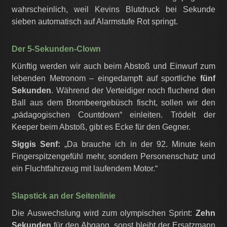
wahrscheinlich, weil Kevins Blutdruck bei Sekunde
sieben automatisch auf Alarmstufe Rot springt.
Der 5-Sekunden-Clown
Künftig werden wir auch beim Abstoß und Einwurf zum
lebenden Metronom – eingedampft auf sportliche
fünf
Sekunden
. Während der Verteidiger noch fluchend den
Ball aus dem Brombeergebüsch fischt, sollen wir den
„pädagogischen Countdown“ einleiten. Trödelt der
Keeper beim Abstoß, gibt es Ecke für den Gegner.
Siggis Senf:
„Da brauche ich in der 92. Minute kein
Fingerspitzengefühl mehr, sondern Personenschutz und
ein Fluchtfahrzeug mit laufendem Motor.“
Slapstick an der Seitenlinie
Die Auswechslung wird zum olympischen Sprint:
Zehn
Sekunden
für den Abgang, sonst bleibt der Ersatzmann