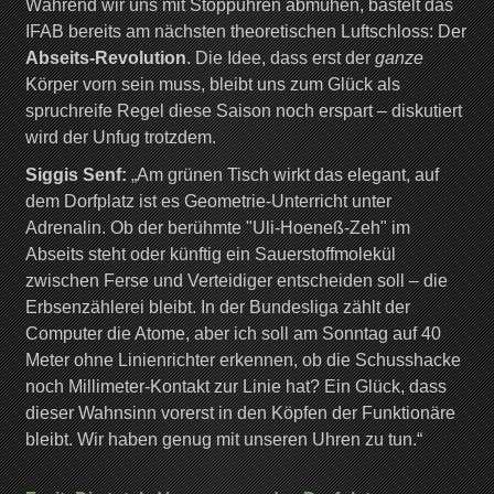
Während wir uns mit Stoppuhren abmühen, bastelt das
IFAB bereits am nächsten theoretischen Luftschloss: Der
Abseits-Revolution
. Die Idee, dass erst der
ganze
Körper vorn sein muss, bleibt uns zum Glück als
spruchreife Regel diese Saison noch erspart – diskutiert
wird der Unfug trotzdem.
Siggis Senf:
„Am grünen Tisch wirkt das elegant, auf
dem Dorfplatz ist es Geometrie-Unterricht unter
Adrenalin. Ob der berühmte "Uli-Hoeneß-Zeh" im
Abseits steht oder künftig ein Sauerstoffmolekül
zwischen Ferse und Verteidiger entscheiden soll – die
Erbsenzählerei bleibt. In der Bundesliga zählt der
Computer die Atome, aber ich soll am Sonntag auf 40
Meter ohne Linienrichter erkennen, ob die Schusshacke
noch Millimeter-Kontakt zur Linie hat? Ein Glück, dass
dieser Wahnsinn vorerst in den Köpfen der Funktionäre
bleibt. Wir haben genug mit unseren Uhren zu tun.“