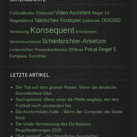
Video Assistent
Fußballkultur
Eisbeutel
Regel 14
Taktisches Foulspiel
DOGSO
Regelabend
Zeitstrafe
Konsequent
Veretzung
Emotionen
Schiedsrichter-Ansetzer
Vereinsvorstand
Pokal
Regel 5
Linienrichter
Pressekonferenz
DFBnet
Fehlpass
Torrichter
LETZTE ARTIKEL
Der Tod auf dem grünen Rasen: Wenn die deutsche
Gemütlichkeit tötet
Nachspielzeit: Wenn einer die Pfeife weglegt, der den
Fußball noch verstanden hat
Die Konformitäts-Falle – Wenn der Computer die Seele
frisst
Die totale Vermessung des Dorfplatzes.
Regeländerungen 2026
"Ball gespielt" - die Unendliche Geschichte