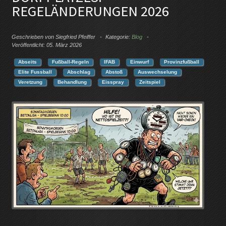
REGELÄNDERUNGEN 2026
Geschrieben von
Siegfried Pfeiffer
Kategorie:
Blog
Veröffentlicht: 05. März 2026
Abseits
Fußball-Regeln
IFAB
Einwurf
Provinzfußball
Elite Fussball
Abschlag
Abstoß
Auswechselung
Veretzung
Behandlung
Eisspray
Zeitspiel