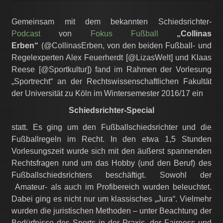
Gemeinsam mit dem bekannten Schiedsrichter-
Podcast
von
Fokus Fußball
„Collinas
Erben“
(@CollinasErben, von den beiden Fußball- und
Regelexperten Alex Feuerherdt [@LizasWelt] und Klaas
Reese [@Sportkultur]) fand im Rahmen der Vorlesung
„Sportrecht“ an der Rechtswissenschaftlichen Fakultät
der Universität zu Köln im Wintersemester 2016/17 ein
Schiedsrichter-Special
statt. Es ging um den Fußballschiedsrichter und die
Fußballregeln im Recht. In den etwa 1,5 Stunden
Vorlesungszeit wurde sich mit den äußerst spannenden
Rechtsfragen rund um das Hobby (und den Beruf) des
Fußballschiedsrichters beschäftigt. Sowohl der
Amateur- als auch im Profibereich wurden beleuchtet.
Dabei ging es nicht nur um klassisches „Jura“. Vielmehr
wurden die juristischen Methoden – unter Beachtung der
Bedürfnisse des Sports in der Praxis, der Fairness und