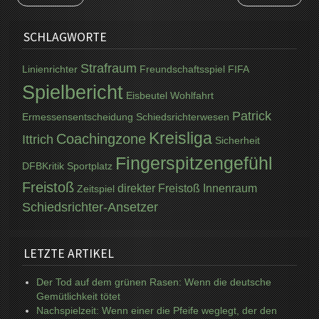
SCHLAGWORTE
Strafraum
Linienrichter
Freundschaftsspiel
FIFA
Spielbericht
Eisbeutel Wohlfahrt
Patrick
Ermessensentscheidung
Schiedsrichterwesen
Kreisliga
Coachingzone
Ittrich
Sicherheit
Fingerspitzengefühl
DFBKritik
Sportplatz
Freistoß
direkter Freistoß
Innenraum
Zeitspiel
Schiedsrichter-Ansetzer
LETZTE ARTIKEL
Der Tod auf dem grünen Rasen: Wenn die deutsche
Gemütlichkeit tötet
Nachspielzeit: Wenn einer die Pfeife weglegt, der den