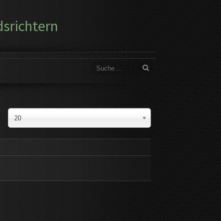
dsrichtern
20