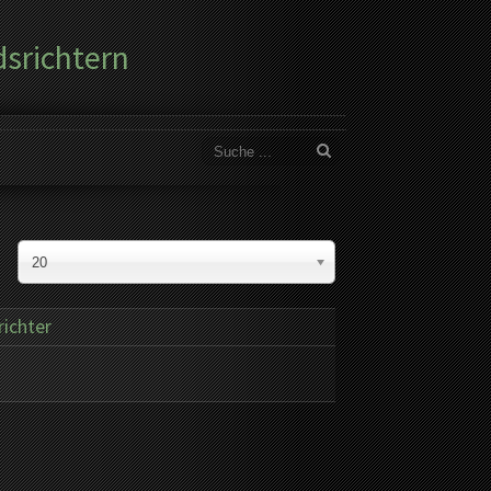
dsrichtern
20
richter