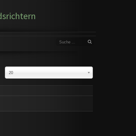
dsrichtern
20