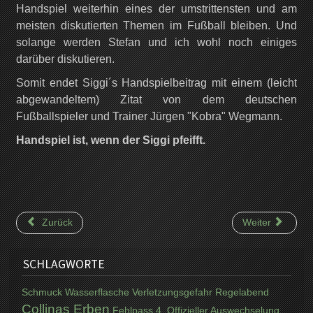
Handspiel weiterhin eines der umstrittensten und am
meisten diskutierten Themen im Fußball bleiben. Und
solange werden Stefan und ich wohl noch einiges
darüber diskutieren.
Somit endet Siggi´s Handspielbeitrag mit einem (leicht
abgewandeltem) Zitat von dem deutschen
Fußballspieler und Trainer Jürgen "Kobra" Wegmann.
Handspiel ist, wenn der Siggi pfeifft.
Zurück
Weiter
SCHLAGWORTE
Schmuck
Wasserflasche
Verletzungsgefahr
Regelabend
Collinas Erben
Fehlpass
4. Offizieller
Auswechselung