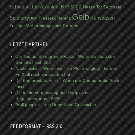
Kreisliga
SchiedsrichterAssistent
Nässe
Tor
Zeitstrafe
Gelb
Spielertypen
Kunstrasen
Pressekonferenz
Zeitlupe
Vorbereitungsspiel
Torraum
LETZTE ARTIKEL
Der Tod auf dem grünen Rasen: Wenn die deutsche
Gemütlichkeit tötet
Nachspielzeit: Wenn einer die Pfeife weglegt, der den
Fußball noch verstanden hat
Die Konformitäts-Falle – Wenn der Computer die Seele
frisst
Die totale Vermessung des Dorfplatzes.
Regeländerungen 2026
"Ball gespielt" - die Unendliche Geschichte
FEEDFORMAT – RSS 2.0