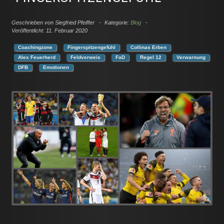
Geschrieben von
Siegfried Pfeiffer
Kategorie:
Blog
Veröffentlicht: 11. Februar 2020
Coachingzone
Fingerspitzengefühl
Collinas Erben
Alex Feuerherd
Feldverweis
FaD
Regel 12
Verwarnung
DFB
Emotionen