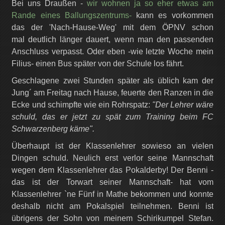
Bei uns Draußen -
wir wohnen ja so eher etwas am
Rande eines Ballungszentrums-
kann es vorkommen
das der 'Nach-Hause-Weg' mit dem ÖPNV schon
mal deutlich länger dauert, wenn man den passenden
Anschluss verpasst. Oder eben -wie letzte Woche mein
Filius- einen Bus später von der Schule los fährt.
Geschlagene zwei Stunden später als üblich kam der
Jung´ am Freitag nach Hause, feuerte den Ranzen in die
Ecke und schimpfte wie ein Rohrspatz:
"Der Lehrer wäre
schuld, das er jetzt zu spät zum Training beim FC
Schwarzenberg käme".
Überhaupt ist der Klassenlehrer sowieso an vielen
Dingen schuld. Neulich erst verlor seine Mannschaft
wegen dem Klassenlehrer das Pokalderby! Der Benni -
das ist der Torwart seiner Mannschaft- hat vom
Klassenlehrer `ne Fünf in Mathe bekommen und konnte
deshalb nicht am Pokalspiel teilnehmen. Benni ist
übrigens der Sohn von meinem Schirikumpel Stefan.