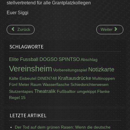
stellvertretend für alle Grantplatzkollegen
Euer Siggi
Zurück
Weiter
SCHLAGWORTE
Elite Fussball
DOGSO
SPINTSO
Abschlag
Vereinsheim
Notizkarte
Vorbereitungsspiel
Kraftausdrücke
Kälte
Eisbeutel
DINEN748
Multinoppen
Fünf Meter Raum
Wasserflasche
Schiedsrichterwesen
Theatralik
Stutzentapes
Fußballtor umgekippt
Flanke
Regel 15
LETZTE ARTIKEL
Der Tod auf dem grünen Rasen: Wenn die deutsche