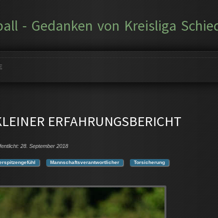
ball - Gedanken von Kreisliga Schie
E
N KLEINER ERFAHRUNGSBERICHT
fentlicht: 28. September 2018
erspitzengefühl
Mannschaftsverantwortlicher
Torsicherung