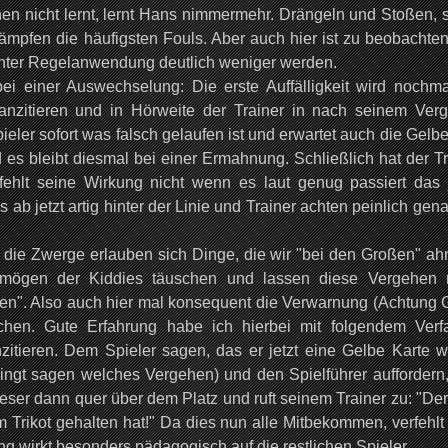
n nicht lernt, lernt Hans nimmermehr. Drängeln und Stoßen, 
ämpfen die häufigsten Fouls. Aber auch hier ist zu beobachten
enter Regelanwendung deutlich weniger werden.
bei einer Auswechselung: Die erste Auffälligkeit wird nochma
anzitieren und in Hörweite der Trainer in nach seinem Ver
ler sofort was falsch gelaufen ist und erwartet auch die Gelbe
d es bleibt diesmal bei einer Ermahnung. Schließlich hat der T
rfehlt seine Wirkung nicht wenn es laut genug passiert das 
 ab jetzt artig hinter der Linie und Trainer achten peinlich gen
die Zwerge erlauben sich Dinge, die wir "bei den Großen" ah
ermögen der Kiddies täuschen und lassen diese Vergehen 
ßen". Also auch hier mal konsequent die Verwarnung (Achtung 
chen. Gute Erfahrung habe ich hierbei mit folgendem Verf
nzitieren. Dem Spieler sagen, das er jetzt eine Gelbe Karte 
gt sagen welches Vergehen) und den Spielführer auffordern,
dieser dann quer über dem Platz und ruft seinem Trainer zu: "De
Trikot gehalten hat!" Da dies nun alle Mitbekommen, verfehlt
g wirkt besonders pädagogisch auf die restlichen Spieler.