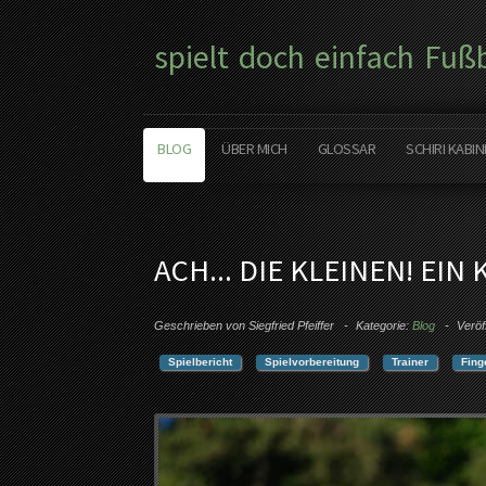
spielt doch einfach Fuß
BLOG
ÜBER MICH
GLOSSAR
SCHIRI KABIN
ACH... DIE KLEINEN! EI
Geschrieben von
Siegfried Pfeiffer
Kategorie:
Blog
Veröf
Spielbericht
Spielvorbereitung
Trainer
Fing