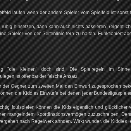
lfeld laufen wenn der andere Spieler vom Spielfeld ist sonst 
e ruhig hinsetzen, dann kann auch nichts passieren" (eigentlic
ine Spieler von der Seitenlinie fern zu halten. Funktioniert ab
hig "die Kleinen" doch sind. Die Spielregeln im Sinn
legen ist offenbar der falsche Ansatz.
 der Gegner zum zweiten Mal den Einwurf zugesprochen be
 können die Kiddies Einwürfe bei denen jeder Bundesligaspieler
chtig foulspielen können die Kids eigentlich und glücklicher 
t eher mangelndem Koordinationsvermögen zuzuschreiben. Den
ktvergehen nach Regelwerk ahnden. Wirkt wunder, die Kiddies l