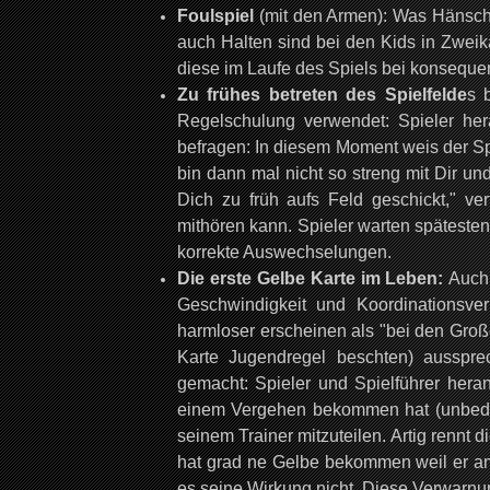
Foulspiel
(mit den Armen): Was Hänsche
auch Halten sind bei den Kids in Zweik
diese im Laufe des Spiels bei konsequ
Zu frühes betreten des Spielfelde
s 
Regelschulung verwendet: Spieler her
befragen: In diesem Moment weis der Spie
bin dann mal nicht so streng mit Dir un
Dich zu früh aufs Feld geschickt," ve
mithören kann. Spieler warten spätestens
korrekte Auswechselungen.
Die erste Gelbe Karte im Leben:
Auch 
Geschwindigkeit und Koordinationsv
harmloser erscheinen als "bei den Gro
Karte Jugendregel beschten) ausspre
gemacht: Spieler und Spielführer hera
einem Vergehen bekommen hat (unbedin
seinem Trainer mitzuteilen. Artig rennt 
hat grad ne Gelbe bekommen weil er am 
es seine Wirkung nicht. Diese Verwarnun