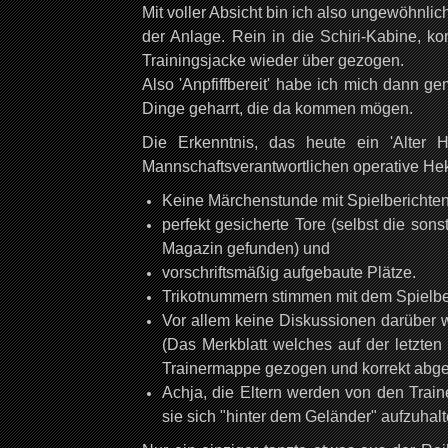
Mit voller Absicht bin ich also ungewöhnlich
der Anlage. Rein in die Schiri-Kabine, ko
Trainingsjacke wieder über gezogen.
Also 'Anpfiffbereit' habe ich mich dann g
Dinge geharrt, die da kommen mögen.
Die Erkenntnis, das heute ein 'Alter H
Mannschaftsverantwortlichen operative Hek
Keine Märchenstunde mit Spielberichte
perfekt gesicherte Tore (selbst die so
Magazin gefunden) und
vorschriftsmäßig aufgebaute Plätze.
Trikotnummern stimmen mit dem Spielbe
Vor allem keine Diskussionen darüber w
(Das Merkblatt welches auf der letzten
Trainermappe gezogen und korrekt abgea
Achja, die Eltern werden von den Trai
sie sich "hinter dem Geländer" aufzuhal