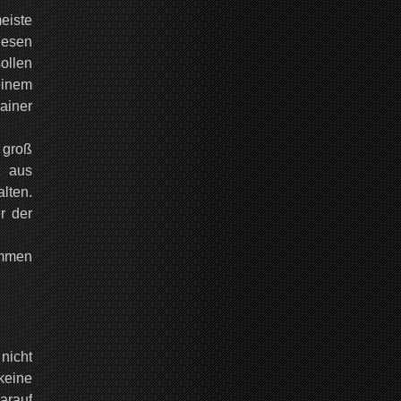
eiste
iesen
sollen
einem
ainer
o groß
t aus
lten.
r der
ommen
 nicht
keine
arauf