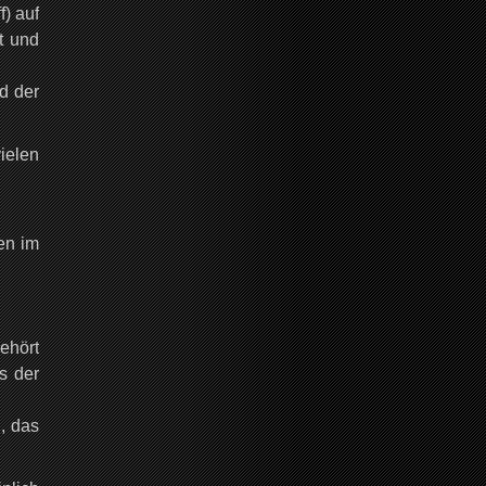
f) auf
t und
d der
ielen
en im
ehört
s der
, das