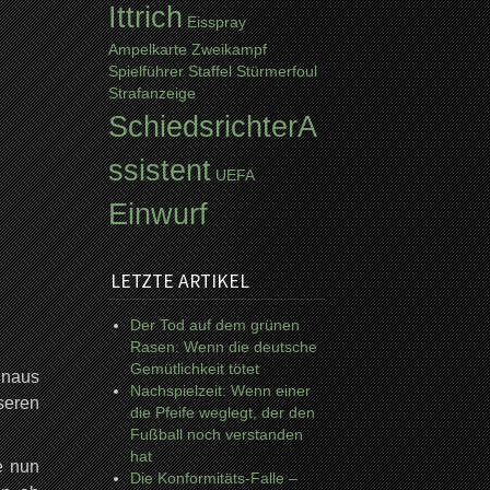
Ittrich
Eisspray
Ampelkarte
Zweikampf
Spielführer
Staffel
Stürmerfoul
Strafanzeige
SchiedsrichterA
ssistent
UEFA
Einwurf
LETZTE ARTIKEL
Der Tod auf dem grünen
Rasen: Wenn die deutsche
Gemütlichkeit tötet
inaus
Nachspielzeit: Wenn einer
seren
die Pfeife weglegt, der den
Fußball noch verstanden
hat
e nun
Die Konformitäts-Falle –