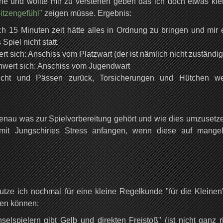
he und wollte mir zu verstehen geben das ich doch etwas klei
itzengefühl"
zeigen müsse. Ergebnis:
ch 15 Minuten zeit hätte alles in Ordnung zu bringen und mir 
Spiel nicht statt.
t sich: Anschiss vom Platzwart (der ist nämlich nicht zuständig
hwert sich: Anschiss vom Jugendwart
ericht und Pässen zurück, Torsicherungen und Hütchen w
nau was zur Spielvorbereitung gehört und wie dies umzusetzen
 mit Jungschiries Stress anfangen, wenn diese auf mangel
ze ich nochmal für eine kleine Regelkunde "für die Kleinen"
ren können:
lspielern gibt Gelb und direkten Freistoß" (ist nicht ganz ri