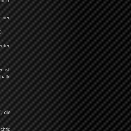
nlich
einen
)
erden
 ist.
hafte
, die
chtig