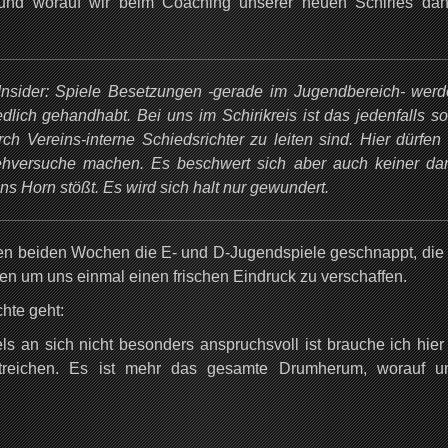
t und worauf wir beim Coaching unserer neuen Schiries da
-Insider: Spiele Besetzungen -gerade im Jugendbereich- werd
ich gehandhabt. Bei uns im Schirikreis ist das jedenfalls so
ch Vereins-interne Schiedsrichter zu leiten sind. Hier dürfen
Gehversuche machen. Es beschwert sich aber auch keiner dar
ns Horn stößt. Es wird sich halt nur gewundert.
ten beiden Wochen die E- und D-Jugendspiele geschnappt, die 
nden um uns einmal einen frischen Eindruck zu verschaffen.
hte geht:
els an sich nicht besonders anspruchsvoll ist brauche ich hier
streichen. Es ist mehr das gesamte Drumherum, worauf u