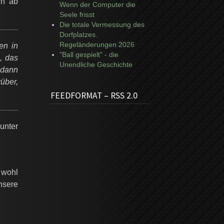
nn ab
Wenn der Computer die
Seele frisst
Die totale Vermessung des
Dorfplatzes.
Regeländerungen 2026
en in
"Ball gespielt" - die
, das
Unendliche Geschichte
 dann
über,
FEEDFORMAT – RSS 2.0
unter
 wohl
nsere