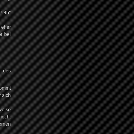
Gelb"
h eher
er bei
e des
kommt
 sich
weise
noch:
ernen