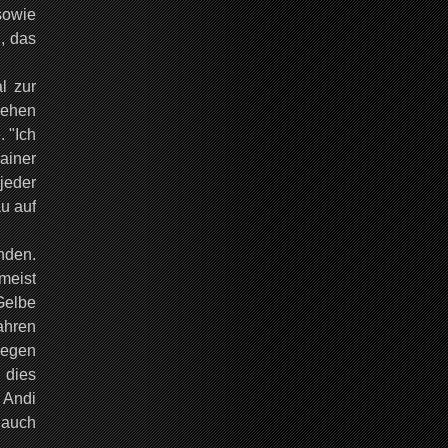
sowie
, das
l zur
gehen
. "Ich
rainer
jeder
au auf
nden.
meist
Gelbe
ahren
wegen
 dies
r Andi
 auch