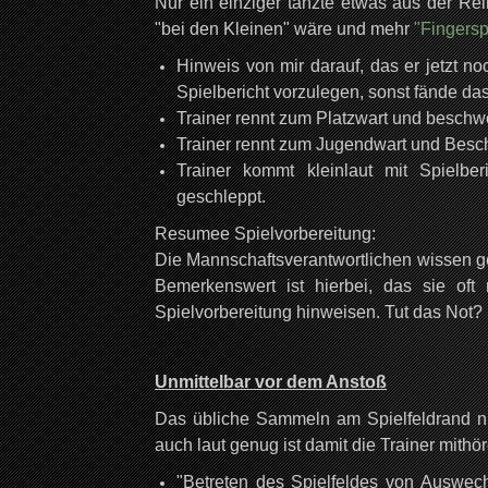
Nur ein einziger tanzte etwas aus der Rei
"bei den Kleinen" wäre und mehr
"Fingersp
Hinweis von mir darauf, das er jetzt no
Spielbericht vorzulegen, sonst fände das 
Trainer rennt zum Platzwart und beschwer
Trainer rennt zum Jugendwart und Besc
Trainer kommt kleinlaut mit Spielb
geschleppt.
Resumee Spielvorbereitung:
Die Mannschaftsverantwortlichen wissen ge
Bemerkenswert ist hierbei, das sie oft
Spielvorbereitung hinweisen. Tut das Not?
Unmittelbar vor dem Anstoß
Das übliche Sammeln am Spielfeldrand nut
auch laut genug ist damit die Trainer mithö
"Betreten des Spielfeldes von Auswechse