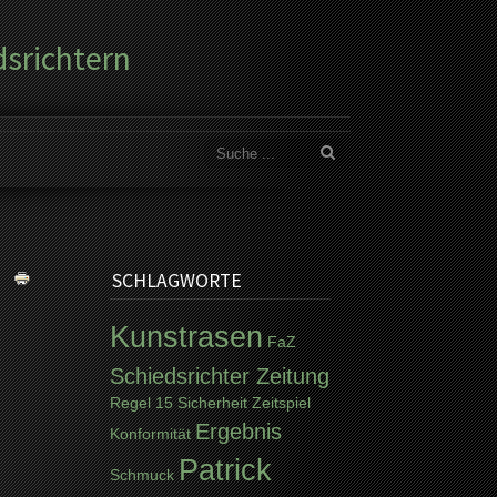
dsrichtern
SCHLAGWORTE
Kunstrasen
FaZ
Schiedsrichter Zeitung
Regel 15
Sicherheit
Zeitspiel
Ergebnis
Konformität
Patrick
Schmuck