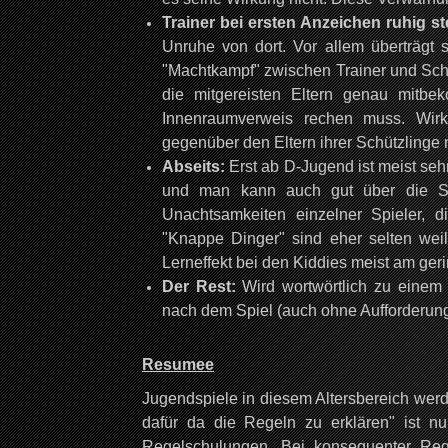
Trainer bei ersten Anzeichen ruhig ste
Unruhe von dort. Vor allem überträgt s
"Machtkampf" zwischen Trainer und Schiri
die mitgereisten Eltern genau mitbe
Innenraumverweis rechen muss. Wirkt
gegenüber den Eltern ihrer Schützlinge 
Abseits:
Erst ab D-Jugend ist meist sehr
und man kann auch gut über die Spie
Unachtsamkeiten einzelner Spieler, d
"Knappe Dinger" sind eher selten weil
Lerneffekt bei den Kiddies meist am geri
Der Rest:
Wird wortwörtlich zu einem
nach dem Spiel (auch ohne Aufforderung
Resumee
Jugendspiele in diesem Altersbereich werde
dafür da die Regeln zu erklären" ist nu
Regelschulungen. Bei konsequenter Reg