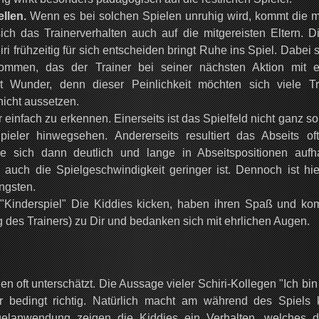
llen.
Wenn es bei solchen Spielen unruhig wird, kommt die m
ich das Trainerverhalten auch auf die mitgereisten Eltern. D
 frühzeitig für sich entscheiden bringt Ruhe ins Spiel. Dabei 
kommen, das der Trainer bei seiner nächsten Aktion mit 
 Wunder, denn dieser Peinlichkeit möchten sich viele Tr
nicht aussetzen.
 einfach zu erkennen. Einerseits ist das Spielfeld nicht ganz s
ler hinwegsehen. Andererseits resultiert das Abseits of
ie sich dann deutlich und lange in Abseitspositionen aufha
 auch die Spielgeschwindigkeit geringer ist. Dennoch ist hie
ngsten.
 "Kinderspiel" Die Kiddies kicken, haben ihren Spaß und k
 des Trainers) zu Dir und bedanken sich mit ehrlichen Augen.
n oft unterschätzt. Die Aussage vieler Schiri-Kollegen "Ich bin
r bedingt richtig. Natürlich macht am während des Spiels 
elanwendung zeigen die Kiddies ein Verhalten, welches d